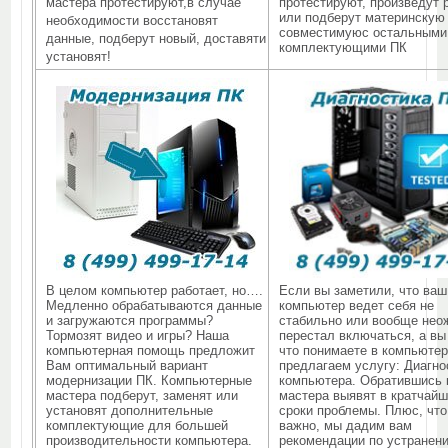
мастера протестируют,в случае
протестируют, произведут 
или подберут материнскую
необходимости восстановят
совместимуюс остальными
данные, подберут новый, доставяти
комплектующими ПК
установят!
В целом компьютер работает, но….
Если вы заметили, что ваш
Медленно обрабатываются данные
компьютер ведет себя не
и загружаются программы?
стабильно или вообще нео
Тормозят видео и игры? Наша
перестал включаться, а вы
компьютерная помощь предложит
что понимаете в компьютер
Вам оптимальный вариант
предлагаем услугу: Диагно
модернизации ПК. Компьютерные
компьютера. Обратившись 
мастера подберут, заменят или
мастера выявят в кратчай
установят дополнительные
сроки проблемы. Плюс, чт
комплектующие для большей
важно, мы дадим вам
производительности компьютера.
рекомендации по устранени