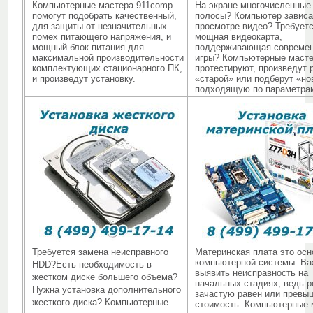
Компьютерные мастера 911comp
На экране многочисленные
помогут подобрать качественный,
полосы? Компьютер зависа
для защиты от незначительных
просмотре видео? Требует
помех питающего напряжения, и
мощная видеокарта,
мощный блок питания для
поддерживающая совреме
максимальной производительности
игры? Компьютерные маст
комплектующих стационарного ПК,
протестируют, произведут 
и произведут установку.
«старой» или подберут «н
подходящую по параметра
Требуется замена неисправного
Материнская плата это осн
компьютерной системы. В
HDD?Есть необходимость в
выявить неисправность на
жестком диске большего объема?
начальных стадиях, ведь 
Нужна установка дополнительного
зачастую равен или превы
жесткого диска? Компьютерные
стоимость. Компьютерные 