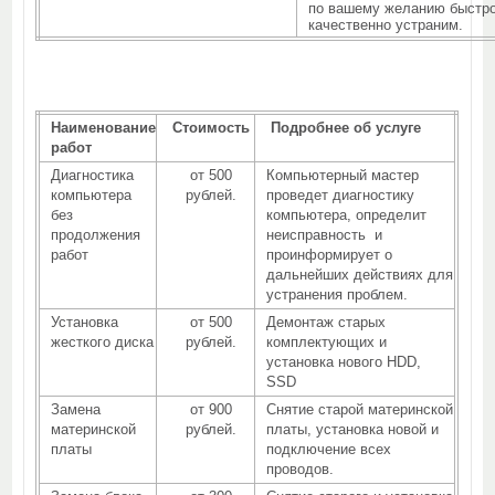
по вашему желанию быстро
качественно устраним.
Наименование
Стоимость
Подробнее об услуге
работ
Диагностика
от 500
Компьютерный мастер
компьютера
рублей.
проведет диагностику
без
компьютера, определит
продолжения
неисправность и
работ
проинформирует о
дальнейших действиях для
устранения проблем.
Установка
от 500
Демонтаж старых
жесткого диска
рублей.
комплектующих и
установка нового HDD,
SSD
Замена
от 900
Снятие старой материнской
материнской
рублей.
платы, установка новой и
платы
подключение всех
проводов.