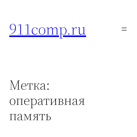
Перейти
к
911comp.ru
содержимому
Метка:
оперативная
память