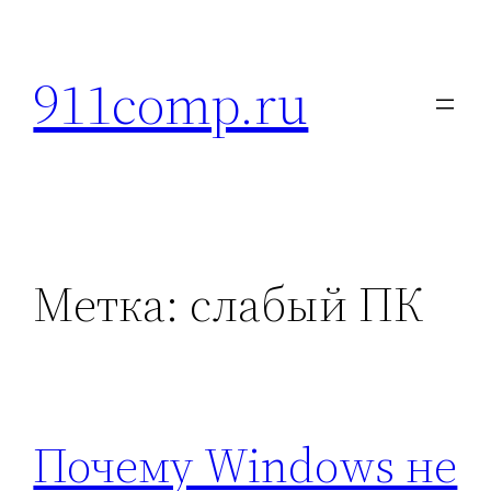
Перейти
к
911comp.ru
содержимому
Метка:
слабый ПК
Почему Windows не