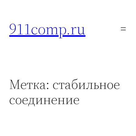
Перейти
к
911comp.ru
содержимому
Метка:
стабильное
соединение