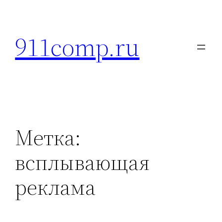
Перейти
к
911comp.ru
содержимому
Метка:
всплывающая
реклама