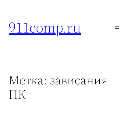
Перейти
к
911comp.ru
содержимому
Метка:
зависания
ПК