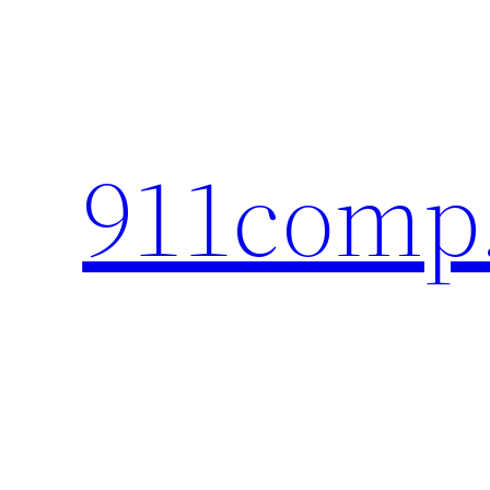
Перейти
к
содержимому
911comp