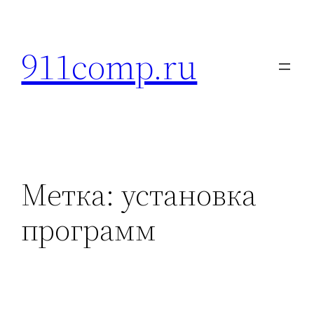
Перейти
к
911comp.ru
содержимому
Метка:
установка
программ