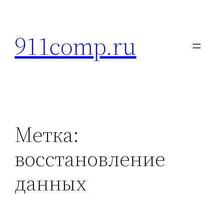
Перейти
к
911comp.ru
содержимому
Метка:
восстановление
данных