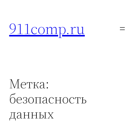
Перейти
к
911comp.ru
содержимому
Метка:
безопасность
данных