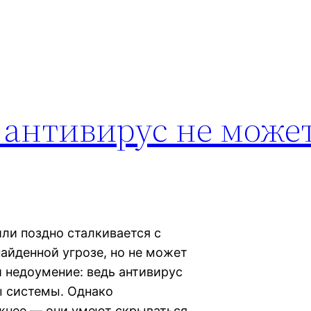
и антивирус не може
ли поздно сталкивается с
найденной угрозе, но не может
и недоумение: ведь антивирус
ы системы. Однако
жнее — они умеют скрываться