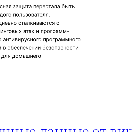
сная защита перестала быть
ого пользователя.
невно сталкиваются с
инговых атак и программ-
р антивирусного программного
 в обеспечении безопасности
у для домашнего
ичные данные от ви