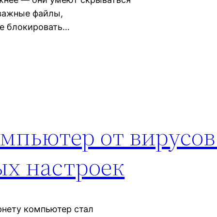
 важные файлы,
же блокировать…
мпьютер от вирусов
х настроек
рнету компьютер стал