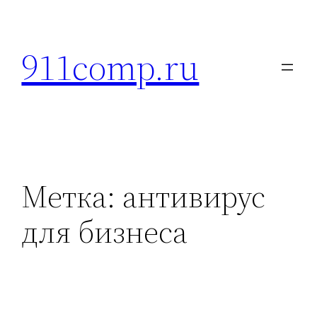
Перейти
к
911comp.ru
содержимому
Метка:
антивирус
для бизнеса